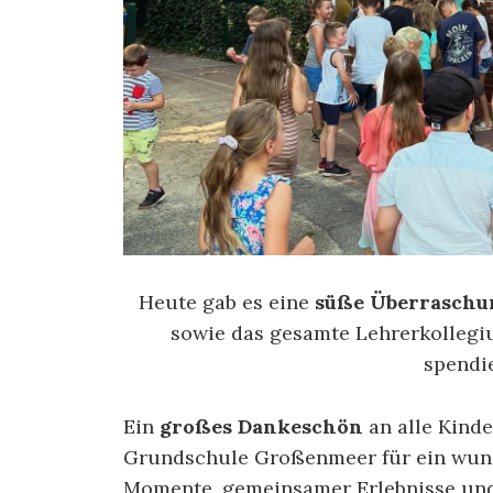
Heute gab es eine
süße Überraschu
sowie das gesamte Lehrerkollegiu
spendi
Ein
großes Dankeschön
an alle Kinde
Grundschule Großenmeer für ein wund
Momente, gemeinsamer Erlebnisse un