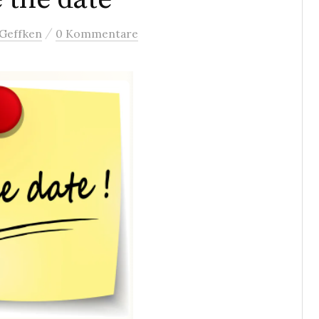
/
 Geffken
0 Kommentare