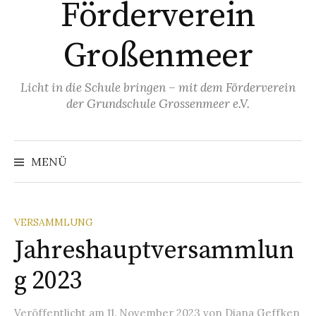
Förderverein
Großenmeer
Licht in die Schule bringen – mit dem Förderverein
der Grundschule Grossenmeer e.V.
MENÜ
VERSAMMLUNG
Jahreshauptversammlun
g 2023
Veröffentlicht
am
11. November 2023
von
Diana Geffken